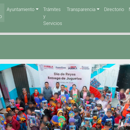
Ayuntamiento
Trámites
Transparencia
Directorio
io
y
Servicios