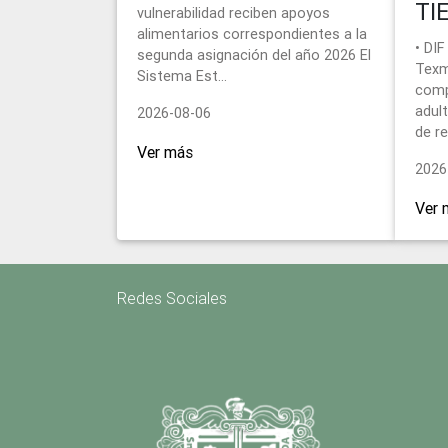
TI
vulnerabilidad reciben apoyos
alimentarios correspondientes a la
• DIF
segunda asignación del año 2026 El
Texm
Sistema Est...
comp
adul
2026-08-06
de re
Ver más
2026
Ver 
Redes Sociales