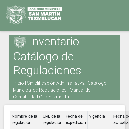
Inventario
Catálogo de
Regulaciones
Inicio
|
Simplificación Administrativa
|
Catálogo
Municipal de Regulaciones
|
Manual de
Contabilidad Gubernamental
Nombre de la
URL de la
Fecha de
Vigencia
Fecha d
regulación
regulación
expedición
actualiz