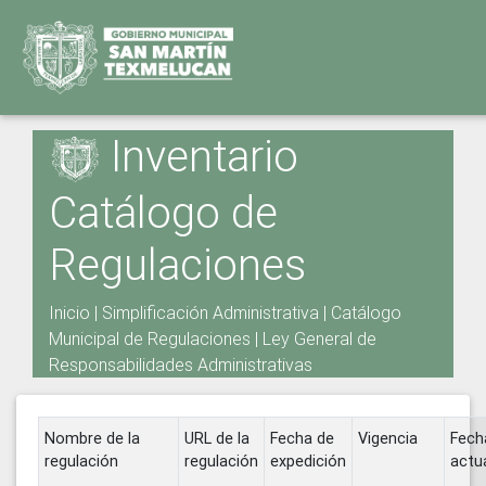
Inventario
Catálogo de
Regulaciones
Inicio
|
Simplificación Administrativa
|
Catálogo
Municipal de Regulaciones
|
Ley General de
Responsabilidades Administrativas
Nombre de la
URL de la
Fecha de
Vigencia
Fech
regulación
regulación
expedición
actu