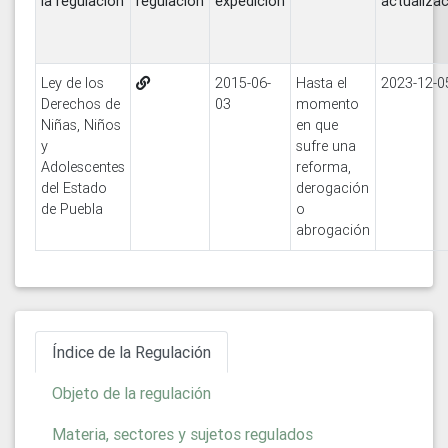
la regulación
regulación
expedición
actualiza
Ley de los
2015-06-
Hasta el
2023-12-0
Derechos de
03
momento
Niñas, Niños
en que
y
sufre una
Adolescentes
reforma,
del Estado
derogación
de Puebla
o
abrogación
Índice de la Regulación
Objeto de la regulación
Materia, sectores y sujetos regulados