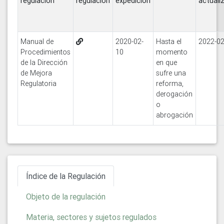
regulación
regulación
expedición
actuali
Manual de
2020-02-
Hasta el
2022-02
Procedimientos
10
momento
de la Dirección
en que
de Mejora
sufre una
Regulatoria
reforma,
derogación
o
abrogación
Índice de la Regulación
Objeto de la regulación
Materia, sectores y sujetos regulados