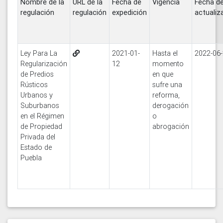
Nombre de la
URL de la
Fecha de
Vigencia
Fecha d
regulación
regulación
expedición
actualiz
Ley Para La
2021-01-
Hasta el
2022-06
Regularización
12
momento
de Predios
en que
Rústicos
sufre una
Urbanos y
reforma,
Suburbanos
derogación
en el Régimen
o
de Propiedad
abrogación
Privada del
Estado de
Puebla