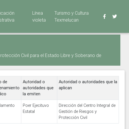
ficación
Línea
Turismo y Cultura
strativa
violeta
Texmelucan
rotección Civil para el Estado Libre y Soberano de
o de
Autoridad o
Autoridad o autoridades que la
enamiento
autoridades que
aplican
dico
la emiten
lamento
Poer Ejecituvo
Dirección del Centro Integral de
Estatal
Gestión de Riesgos y
Protección Civil