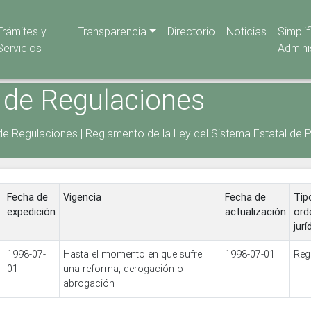
Trámites y
Transparencia
Directorio
Noticias
Simpli
Servicios
Admini
 de Regulaciones
de Regulaciones
|
Reglamento de la Ley del Sistema Estatal de P
Fecha de
Vigencia
Fecha de
Tip
expedición
actualización
ord
jurí
1998-07-
Hasta el momento en que sufre
1998-07-01
Reg
01
una reforma, derogación o
abrogación