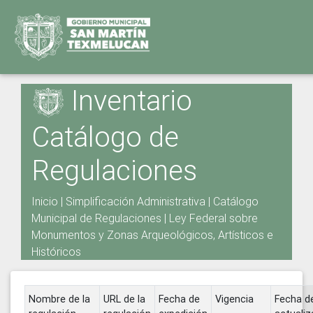
Inventario
Catálogo de
Regulaciones
Inicio
|
Simplificación Administrativa
|
Catálogo
Municipal de Regulaciones
|
Ley Federal sobre
Monumentos y Zonas Arqueológicos, Artísticos e
Históricos
Nombre de la
URL de la
Fecha de
Vigencia
Fecha d