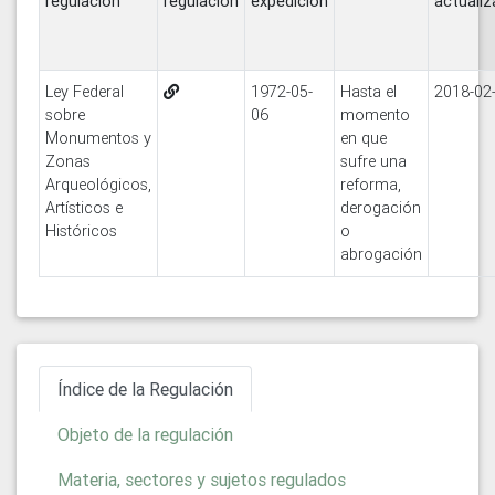
regulación
regulación
expedición
actualiz
Ley Federal
1972-05-
Hasta el
2018-02
sobre
06
momento
Monumentos y
en que
Zonas
sufre una
Arqueológicos,
reforma,
Artísticos e
derogación
Históricos
o
abrogación
Índice de la Regulación
Objeto de la regulación
Materia, sectores y sujetos regulados