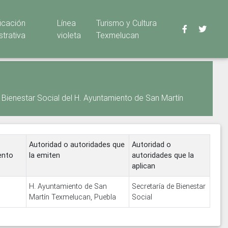
ficación
Línea
Turismo y Cultura
strativa
violeta
Texmelucan
Bienestar Social del H. Ayuntamiento de San Martín
Autoridad o autoridades que
Autoridad o
ento
la emiten
autoridades que la
aplican
H. Ayuntamiento de San
Secretaría de Bienestar
Martín Texmelucan, Puebla
Social