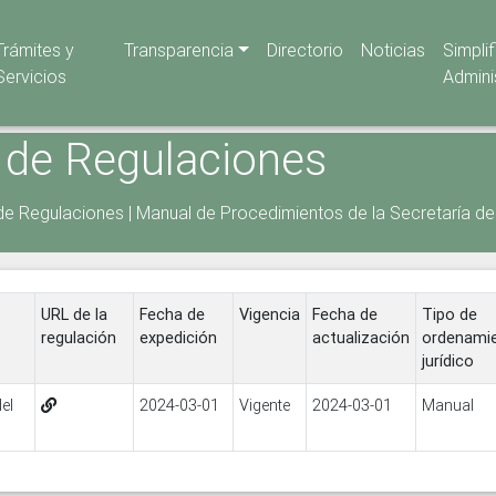
Trámites y
Transparencia
Directorio
Noticias
Simpli
Servicios
Admini
 de Regulaciones
de Regulaciones
|
Manual de Procedimientos de la Secretaría de 
URL de la
Fecha de
Vigencia
Fecha de
Tipo de
regulación
expedición
actualización
ordenami
jurídico
el
2024-03-01
Vigente
2024-03-01
Manual