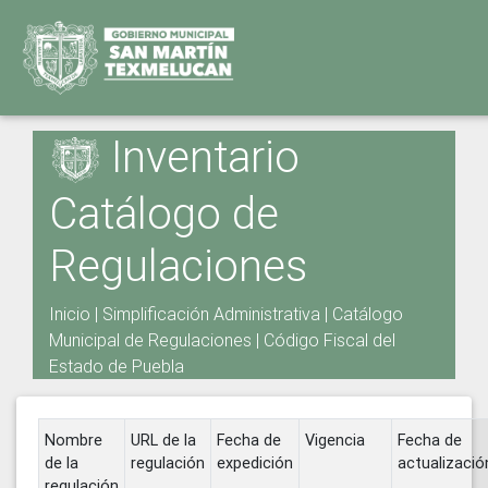
Inventario
Catálogo de
Regulaciones
Inicio
|
Simplificación Administrativa
|
Catálogo
Municipal de Regulaciones
|
Código Fiscal del
Estado de Puebla
Nombre
URL de la
Fecha de
Vigencia
Fecha de
de la
regulación
expedición
actualizació
regulación