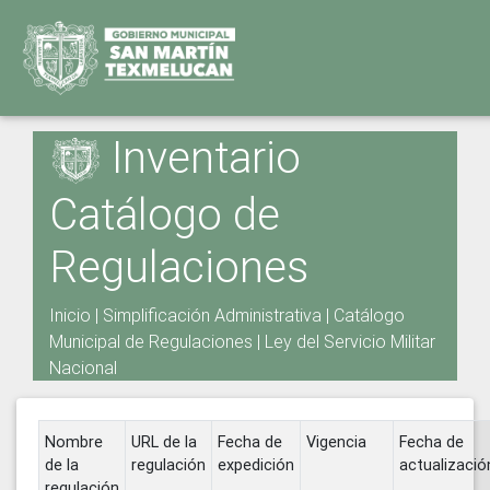
Inventario
Catálogo de
Regulaciones
Inicio
|
Simplificación Administrativa
|
Catálogo
Municipal de Regulaciones
|
Ley del Servicio Militar
Nacional
Nombre
URL de la
Fecha de
Vigencia
Fecha de
de la
regulación
expedición
actualizació
regulación