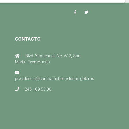
CONTACTO
Blvd. Xicoténcatl No. 612, San
Martín Texmelucan
presidencia@sanmartintexmelucan.gob.mx
248 109 53 00