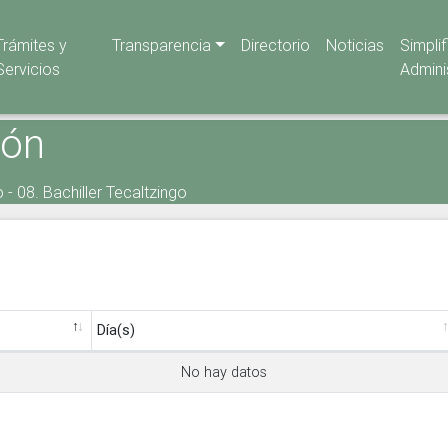
Trámites y
Transparencia
Directorio
Noticias
Simpli
Servicios
Admini
ión
- 08. Bachiller Tecaltzingo
Día(s)
No hay datos