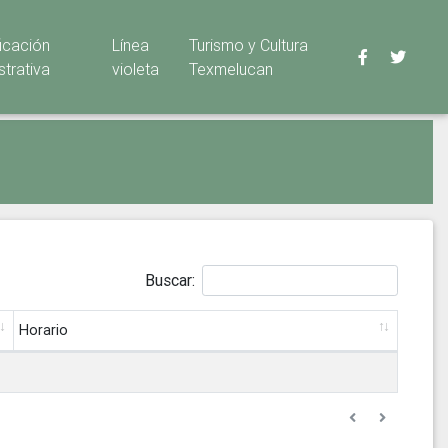
ficación
Línea
Turismo y Cultura
strativa
violeta
Texmelucan
Buscar:
Horario