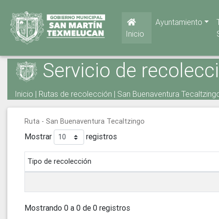
Ayuntamiento
Inicio
Servicio de recolecc
Inicio
|
Rutas de recolección
| San Buenaventura Tecaltzingo 
Ruta - San Buenaventura Tecaltzingo
Mostrar
registros
Tipo de recolección
Mostrando 0 a 0 de 0 registros