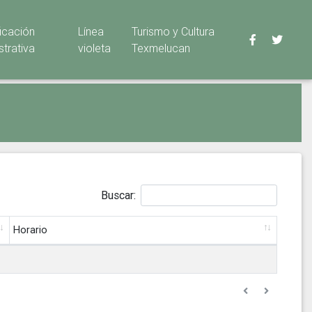
ficación
Línea
Turismo y Cultura
strativa
violeta
Texmelucan
Buscar:
Horario