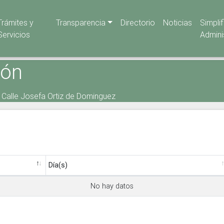
Trámites y
Transparencia
Directorio
Noticias
Simpli
Servicios
Admini
ión
 Calle Josefa Ortiz de Dominguez
Día(s)
No hay datos