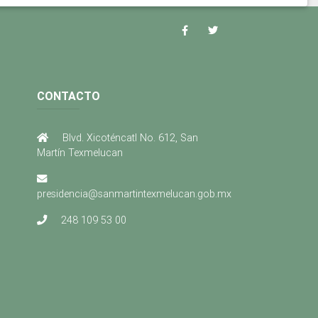
CONTACTO
Blvd. Xicoténcatl No. 612, San
Martín Texmelucan
presidencia@sanmartintexmelucan.gob.mx
248 109 53 00